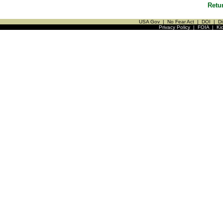
Retu
USA Gov
|
No Fear Act
|
DOI
|
Di
Privacy Policy
|
FOIA
|
Ki