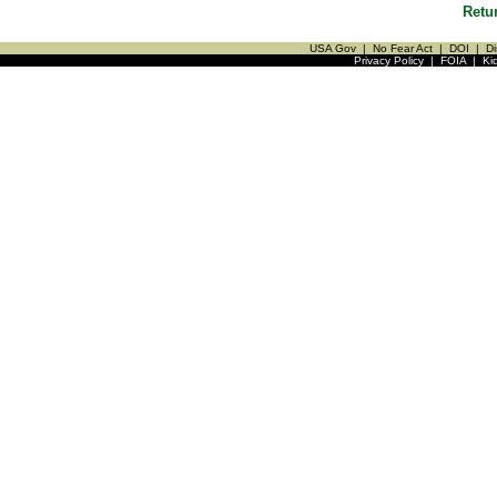
Retu
USA Gov
|
No Fear Act
|
DOI
|
Di
Privacy Policy
|
FOIA
|
Ki