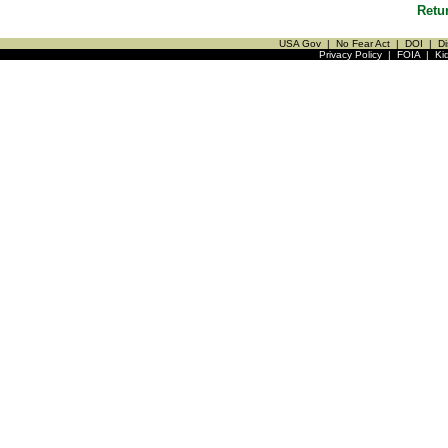
Retu
USA Gov
|
No Fear Act
|
DOI
|
Di
Privacy Policy
|
FOIA
|
Ki