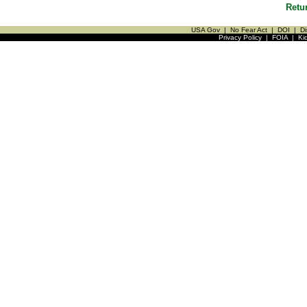
Retu
USA Gov
|
No Fear Act
|
DOI
|
Di
Privacy Policy
|
FOIA
|
Ki