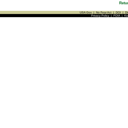
Retu
USA Gov
|
No Fear Act
|
DOI
|
Di
Privacy Policy
|
FOIA
|
Ki