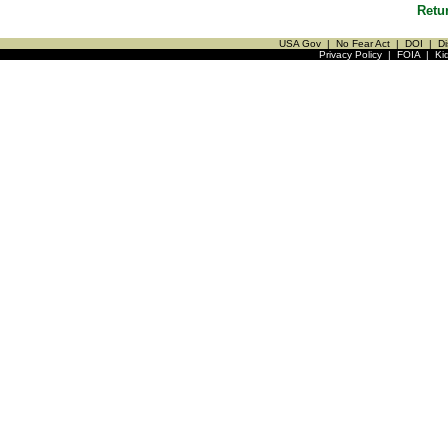
Retu
USA Gov
|
No Fear Act
|
DOI
|
Di
Privacy Policy
|
FOIA
|
Ki