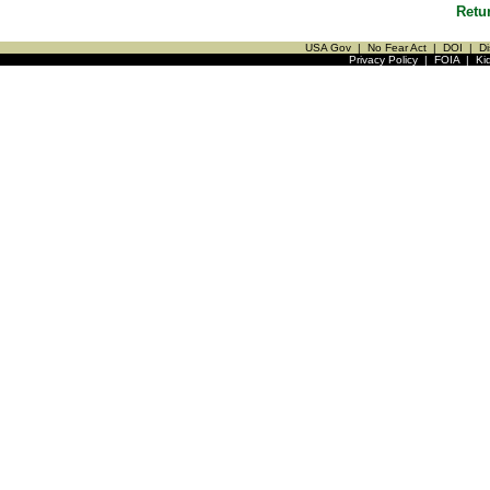
Retu
USA Gov
|
No Fear Act
|
DOI
|
Di
Privacy Policy
|
FOIA
|
Ki