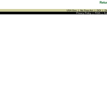
Retu
USA Gov
|
No Fear Act
|
DOI
|
Di
Privacy Policy
|
FOIA
|
Ki