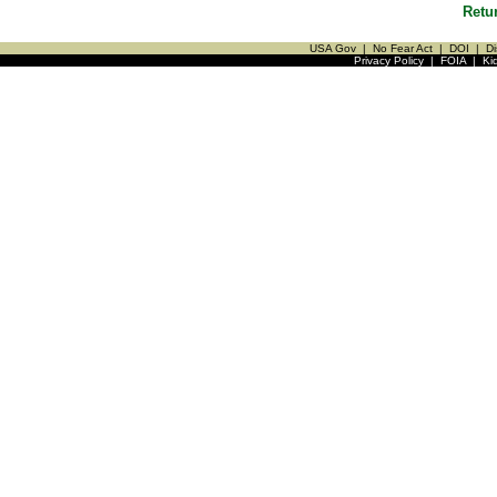
Retu
USA Gov
|
No Fear Act
|
DOI
|
Di
Privacy Policy
|
FOIA
|
Ki