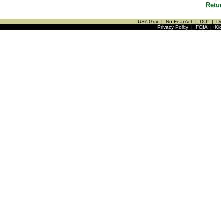
Retu
USA Gov
|
No Fear Act
|
DOI
|
Di
Privacy Policy
|
FOIA
|
Ki