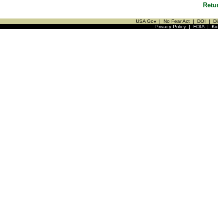
Retu
USA Gov
|
No Fear Act
|
DOI
|
Di
Privacy Policy
|
FOIA
|
Ki