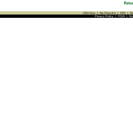
Retu
USA Gov
|
No Fear Act
|
DOI
|
Di
Privacy Policy
|
FOIA
|
Ki