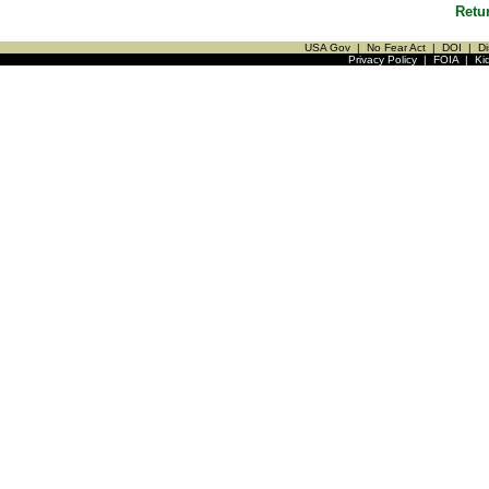
Retu
USA Gov
|
No Fear Act
|
DOI
|
Di
Privacy Policy
|
FOIA
|
Ki