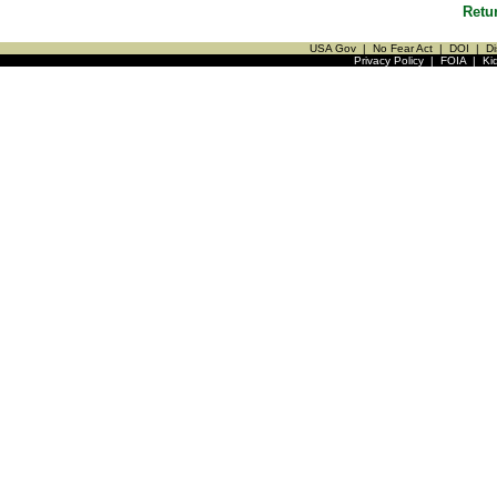
Retu
USA Gov
|
No Fear Act
|
DOI
|
Di
Privacy Policy
|
FOIA
|
Ki