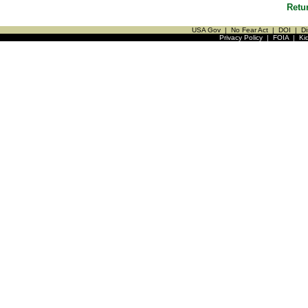
Retu
USA Gov
|
No Fear Act
|
DOI
|
Di
Privacy Policy
|
FOIA
|
Ki