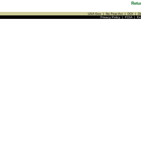
Retu
USA Gov
|
No Fear Act
|
DOI
|
Di
Privacy Policy
|
FOIA
|
Ki