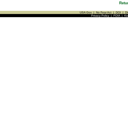
Retu
USA Gov
|
No Fear Act
|
DOI
|
Di
Privacy Policy
|
FOIA
|
Ki