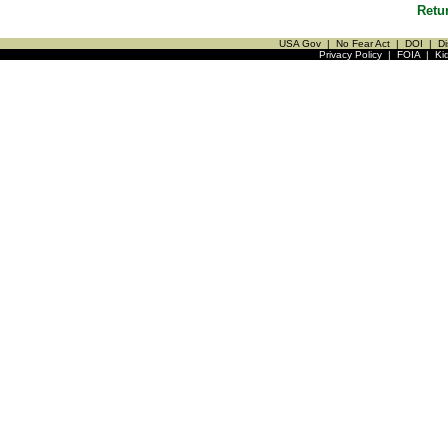
Retu
USA Gov
|
No Fear Act
|
DOI
|
Di
Privacy Policy
|
FOIA
|
Ki