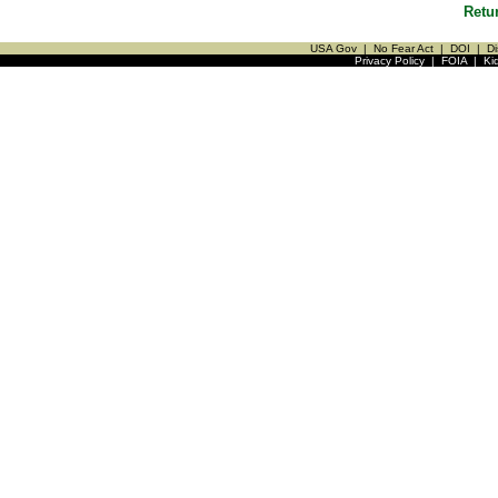
Retu
USA Gov
|
No Fear Act
|
DOI
|
Di
Privacy Policy
|
FOIA
|
Ki