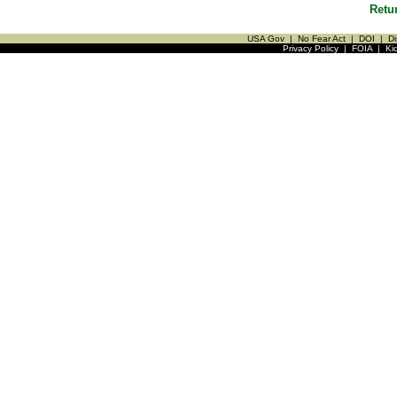
Retu
USA Gov
|
No Fear Act
|
DOI
|
Di
Privacy Policy
|
FOIA
|
Ki