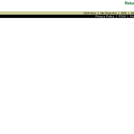
Retu
USA Gov
|
No Fear Act
|
DOI
|
Di
Privacy Policy
|
FOIA
|
Ki