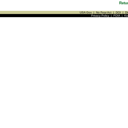
Retu
USA Gov
|
No Fear Act
|
DOI
|
Di
Privacy Policy
|
FOIA
|
Ki