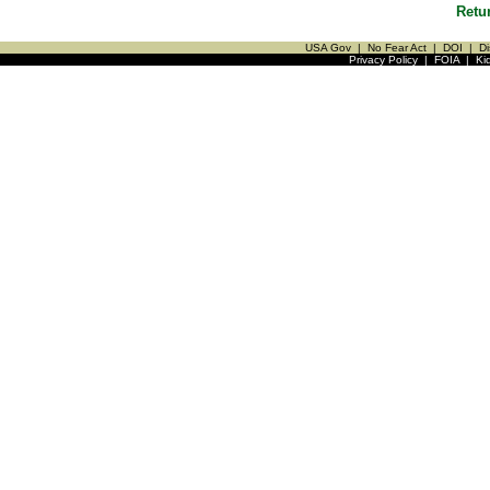
Retu
USA Gov
|
No Fear Act
|
DOI
|
Di
Privacy Policy
|
FOIA
|
Ki