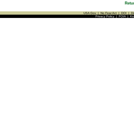
Retu
USA Gov
|
No Fear Act
|
DOI
|
Di
Privacy Policy
|
FOIA
|
Ki