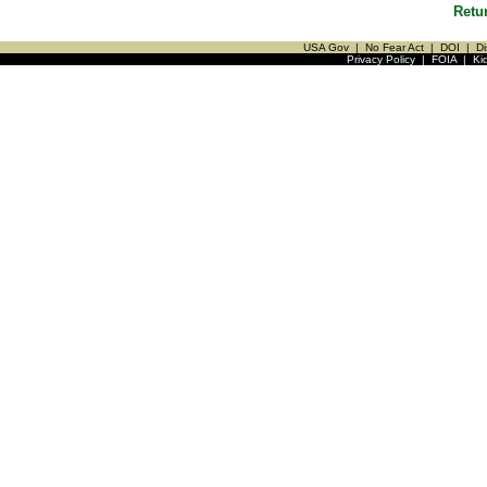
Retu
USA Gov
|
No Fear Act
|
DOI
|
Di
Privacy Policy
|
FOIA
|
Ki