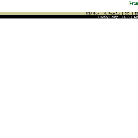
Retu
USA Gov
|
No Fear Act
|
DOI
|
Di
Privacy Policy
|
FOIA
|
Ki