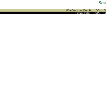
Retu
USA Gov
|
No Fear Act
|
DOI
|
Di
Privacy Policy
|
FOIA
|
Ki