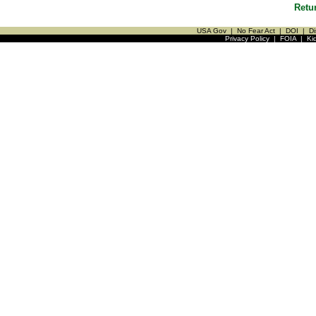
Retu
USA Gov
|
No Fear Act
|
DOI
|
Di
Privacy Policy
|
FOIA
|
Ki