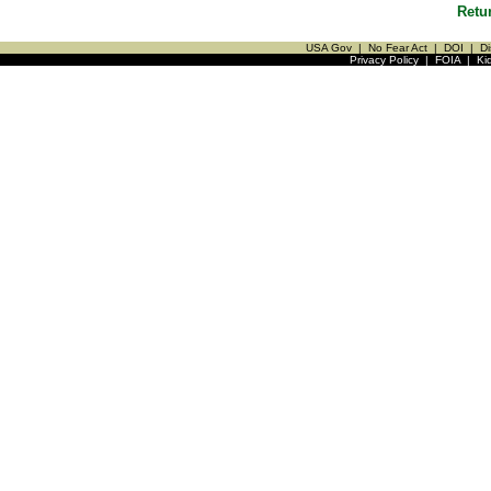
Retu
USA Gov
|
No Fear Act
|
DOI
|
Di
Privacy Policy
|
FOIA
|
Ki