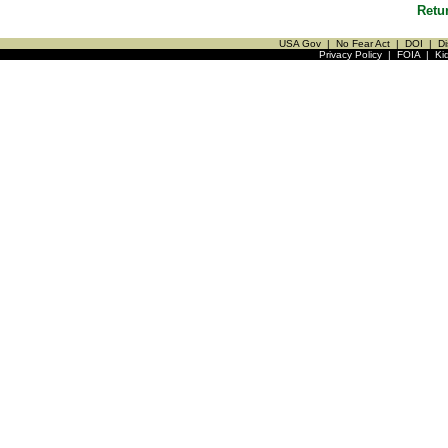
Retu
USA Gov
|
No Fear Act
|
DOI
|
Di
Privacy Policy
|
FOIA
|
Ki