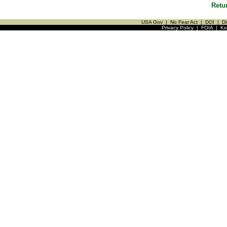
Retu
USA Gov
|
No Fear Act
|
DOI
|
Di
Privacy Policy
|
FOIA
|
Ki