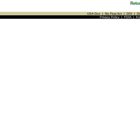
Retu
USA Gov
|
No Fear Act
|
DOI
|
Di
Privacy Policy
|
FOIA
|
Ki