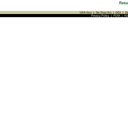
Retu
USA Gov
|
No Fear Act
|
DOI
|
Di
Privacy Policy
|
FOIA
|
Ki