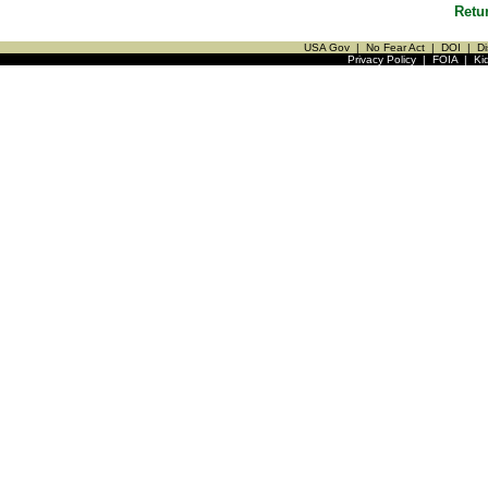
Retu
USA Gov
|
No Fear Act
|
DOI
|
Di
Privacy Policy
|
FOIA
|
Ki