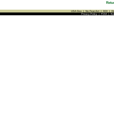
Retu
USA Gov
|
No Fear Act
|
DOI
|
Di
Privacy Policy
|
FOIA
|
Ki