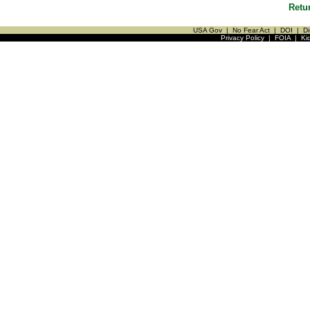
Retu
USA Gov
|
No Fear Act
|
DOI
|
Di
Privacy Policy
|
FOIA
|
Ki