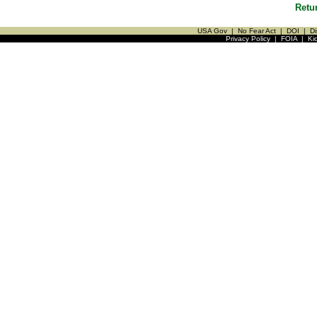
Retu
USA Gov
|
No Fear Act
|
DOI
|
Di
Privacy Policy
|
FOIA
|
Ki