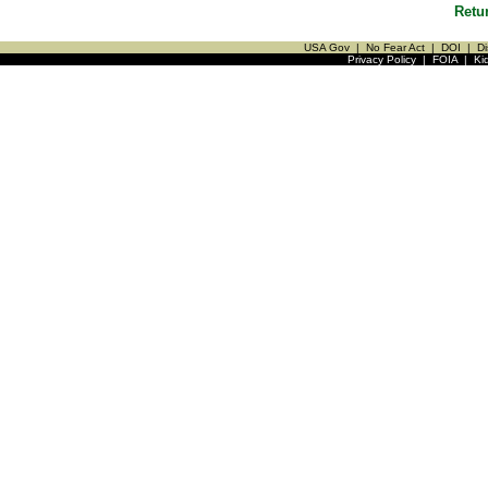
Retu
USA Gov
|
No Fear Act
|
DOI
|
Di
Privacy Policy
|
FOIA
|
Ki