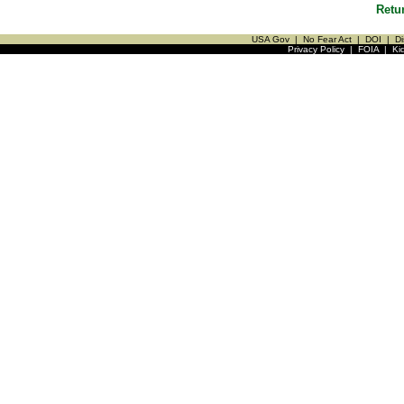
Retu
USA Gov
|
No Fear Act
|
DOI
|
Di
Privacy Policy
|
FOIA
|
Ki